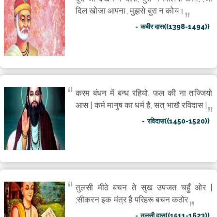
दिल खोजा आपना, मुझसे बुरा न कोय।
कबीर दास((1398-1494))
करम बंधन में बन्ध रहियो, फल की ना तज्जियो
आस | कर्म मानुष का धर्म है, सत् भाखै रविदास |
रविदास((1450-1520))
तुलसी मीठे बचन ते सुख उपजत चहुँ ओर |
;सीकरन इक मंत्र है परिहरू बचन कठोर
तुलसी दास((1511-1623))