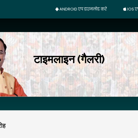
ANDROID एप डाउनलोड करें
IOS ए
टाइमलाइन (गैलरी)
रोह